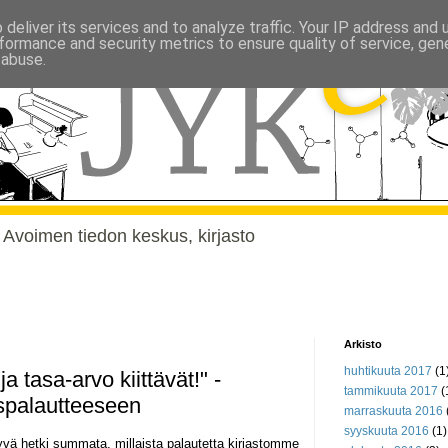
deliver its services and to analyze traffic. Your IP address and
formance and security metrics to ensure quality of service, ge
 abuse.
, Avoimen tiedon keskus, kirjasto
Arkisto
huhtikuuta 2017
(1
a tasa-arvo kiittävät!" -
tammikuuta 2017
(
spalautteeseen
marraskuuta 2016
syyskuuta 2016
(1)
yvä hetki summata, millaista palautetta kirjastomme