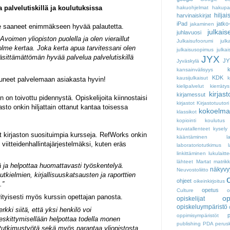
 palvelutiskillä ja koulutuksissa
hakuohjelmat
hakupal
hiljai
harvinaiskirjat
iPad
jatko
jakaminen
 saaneet enimmäkseen hyvää palautetta.
julkai
juhlavuosi
Avoimen yliopiston puolella ja olen vieraillut
Julkaisufoorumi
julk
olme kertaa. Joka kerta apua tarvitessani olen
julkaisusopimus
julkai
sittämättömän hyvää palvelua palvelutiskillä
JYX
JY
Jyväskylä
k
kansainvälisyys
KDK
kausijulkaisut
uneet palvelemaan asiakasta hyvin!
kielipalvelut
kierrätys
kirjast
kirjamessut
n on toivottu pidennystä. Opiskelijoita kiinnostaisi
kirjastot
Kirjastotuutori
asto onkin hiljattain ottanut kantaa toisessa
kokoelma
klassikot
kopiointi
koulutus
kuvatallenteet
kysely
 kirjaston suosituimpia kursseja. RefWorks onkin
kääntäminen
l
 viitteidenhallintajärjestelmäksi, kuten eräs
laboratoriotutkimus
linkittäminen
lukulaitte
lähteet
Martat
matrikk
ä ja helpottaa huomattavasti työskentelyä.
näkyvy
Neuvostoliitto
utkielmien, kirjallisuuskatsausten ja raporttien
ohjeet
oikeinkirjoitus
.”
opetus
Culture
o
ityisesti myös kurssin opettajan panosta.
op
opiskelijat
opiskeluympäristö
ki siitä, että yksi henkilö voi
oppimisympäristöt
eskittymisellään helpottaa todella monen
publishing
PDA
perus
 tutkimustyötä sekä myös parantaa yliopistosta