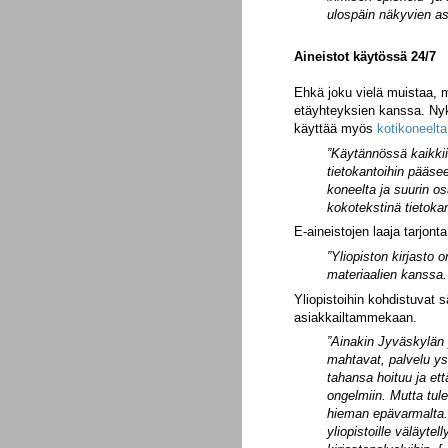
ulospäin näkyvien as
Aineistot käytössä 24/7
Ehkä joku vielä muistaa, 
etäyhteyksien kanssa. Nyky
käyttää myös
kotikoneelta
”Käytännössä kaikkiin
tietokantoihin pääse
koneelta ja suurin os
kokotekstinä tietoka
E-aineistojen laaja tarjont
”Yliopiston kirjasto 
materiaalien kanssa. 
Yliopistoihin kohdistuvat 
asiakkailtammekaan.
”Ainakin Jyväskylän y
mahtavat, palvelu yst
tahansa hoituu ja ett
ongelmiin. Mutta tul
hieman epävarmalta. 
yliopistoille väläyte