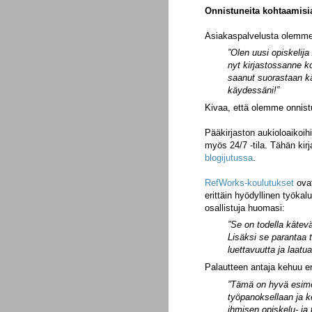
Onnistuneita kohtaamisia
Asiakaspalvelusta olemme
”Olen uusi opiskelija 
nyt kirjastossanne k
saanut suorastaan kä
käydessäni!”
Kivaa, että olemme onnist
Pääkirjaston aukioloaikoihi
myös 24/7 -tila. Tähän kirj
blogijutussa
.
RefWorks-koulutukset
ovat
erittäin hyödyllinen työkalu
osallistuja huomasi:
”Se on todella kätev
Lisäksi se parantaa t
luettavuutta ja laatua
Palautteen antaja kehuu er
”Tämä on hyvä esimerk
työpanoksellaan ja k
ihmisen opiskelu- ja