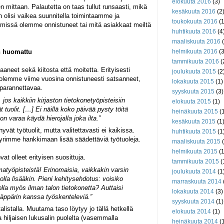
elokuuta 2016
(3)
n mittaan. Palautetta on taas tullut runsaasti, mikä
kesäkuuta 2016
(2
n olisi vaikea suunnitella toimintaamme ja
toukokuuta 2016
(1
 missä olemme onnistuneet tai mitä asiakkaat meiltä
huhtikuuta 2016
(4
maaliskuuta 2016
(
n huomattu
helmikuuta 2016
(3
tammikuuta 2016
(
aaneet sekä kiitosta että moitetta. Erityisesti
joulukuuta 2015
(2
olemme viime vuosina onnistuneesti satsanneet,
lokakuuta 2015
(1)
 parannettavaa.
syyskuuta 2015
(3)
 jos kaikkiin kirjaston tietokonetyöpisteisiin
elokuuta 2015
(1)
t tuolit. […] Ei näillä koko päivää pysty töitä
heinäkuuta 2015
(1
on varaa käydä hierojalla joka ilta.”
kesäkuuta 2015
(1
yvät työtuolit, mutta valitettavasti ei kaikissa.
huhtikuuta 2015
(1
yrimme hankkimaan lisää säädettäviä työtuoleja.
maaliskuuta 2015
(
helmikuuta 2015
(1
t olleet erityisen suosittuja.
tammikuuta 2015
(
matyöpisteistä! Erinomaisia, vaikkakin varsin
joulukuuta 2014
(1
i olla lisääkin. Pieni kehitysehdotus: voisiko
marraskuuta 2014
lla myös ilman talon tietokonetta? Auttaisi
lokakuuta 2014
(3)
äppärin kanssa työskenteleviä.”
syyskuuta 2014
(1)
listalla. Muutama taso löytyy jo tällä hetkellä
elokuuta 2014
(1)
a hiljaisen lukusalin puolelta (vasemmalla
heinäkuuta 2014
(1