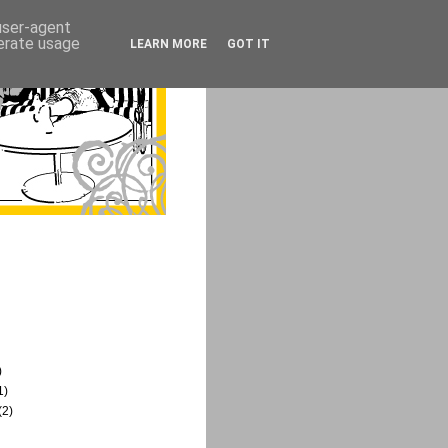
 user-agent
nerate usage
LEARN MORE
GOT IT
)
1)
(2)