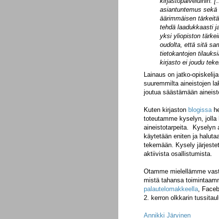
kirjastopalveluihin. 
asiantuntemus sekä er
äärimmäisen tärkeitä
tehdä laadukkaasti j
yksi yliopiston tärke
oudolta, että sitä sa
tietokantojen tilauks
kirjasto ei joudu te
Lainaus on jatko-opiskelij
suuremmilta aineistojen l
joutua säästämään aineis
Kuten kirjaston
blogissa
he
toteutamme kyselyn, jolla
aineistotarpeita.
Kyselyn a
käytetään eniten ja halutaa
tekemään. Kysely järjeste
aktiivista osallistumista.
Otamme mielellämme vastaan
mistä tahansa toimintaamme
palautelomakkeella
, Faceb
2. kerron olkkarin tussitaul
Annikki Järvinen