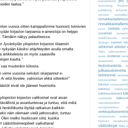
pro g
popularisointi
ioiden laatua.”
Gutenberg
ProQue
publishing
qr-koodit
rahoitus
rauhallisu
rinnakkaistallennu
rinnakkaistallen
miten vuosia sitten kamppailimme huonosti toimivien
ruokala
ryh
runot
ään kirjaston tarjoamia e-aineistoja on helppo
sanakirjat
sanastot
. Tämäkin näkyy palautteessa.
sisällönkuvailu
somi
suomen kiel
Springer
 Jyväskylän yliopiston kirjaston tilaamiin
sähköiset arkistot
s
e nykyään käsiksi etäyhteyden avulla omalta
Taiku
tallentaminen
a artikkeleista on myös saatavilla
tenttikirjat
taulut
term
ntojen kautta.”
tiedelehdet
tiede
tiedonhankinta
a saa muutenkin kiitosta.
t
julkaisutoiminta
on viime vuosina selvästi skarpannut e-
tietokannat
tietokirj
Ai että hivelee, valmistun ehkä sittenkin!”
tietosanakirjat
tiet
tulostus
tulostuskiinti
säästöt eivät ole jääneet huomiotta
tutkimus
tutkimusju
tut
tutkimusrekisterit
liopiston kirjaston valikoimat ovat aivan
Valitusvi
uusiotaide
ävällistä ja asiantuntevaa ja tuntuu, että mikä
vapaakappaleet
ä henkilökunta löytää ratkaisun kaikkiin
venäjänkielinen kirj
verkkojulkaisemin
eeko näin olemaan vielä jatkossakin, tuntuu
verkkolehdet
verkk
Olen melko huolissani siitä, kuinka
Hytönen
visualisointi
llyt säästötoimenpiteet vaikuttavat
väitöskirjat
Wiley
y