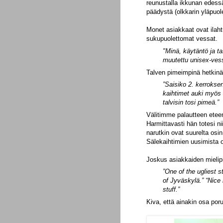
reunustalla ikkunan edess
päädystä (olkkarin yläpuole
Monet asiakkaat ovat ilaht
sukupuolettomat vessat.
"Minä, käytäntö ja ta
muutettu unisex-vess
Talven pimeimpinä hetkinä
”Saisiko 2. kerroks
kaihtimet auki myös 
talvisin tosi pimeä.”
Välitimme palautteen eteen
Harmittavasti hän totesi n
narutkin ovat suurelta osin
Sälekaihtimien uusimista 
Joskus asiakkaiden mielipit
”One of the ugliest s
of Jyväskylä.”
“Nice 
stuff.”
Kiva, että ainakin osa por