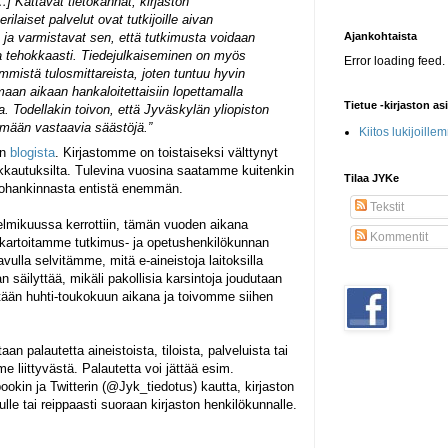
[…] Kattavat tietokannat, kirjaston
ilaiset palvelut ovat tutkijoille aivan
 ja varmistavat sen, että tutkimusta voidaan
Ajankohtaista
a tehokkaasti. Tiedejulkaiseminen on myös
Error loading feed.
immistä tulosmittareista, joten tuntuu hyvin
maan aikaan hankaloitettaisiin lopettamalla
Tietue -kirjaston as
ia. Todellakin toivon, että Jyväskylän yliopiston
kemään vastaavia säästöjä.”
Kiitos lukijoille
an
blogista
. Kirjastomme on toistaiseksi välttynyt
akkautuksilta. Tulevina vuosina saatamme kuitenkin
Tilaa JYKe
tohankinnasta entistä enemmän.
Tekstit
lmikuussa kerrottiin, tämän vuoden aikana
Kommentit
 kartoitamme tutkimus- ja opetushenkilökunnan
vulla selvitämme, mitä e-aineistoja laitoksilla
n säilyttää, mikäli pakollisia karsintoja joudutaan
tään huhti-toukokuun aikana ja toivomme siihen
 palautetta aineistoista, tiloista, palveluista tai
 liittyvästä. Palautetta voi jättää esim.
ookin ja Twitterin (@Jyk_tiedotus) kautta, kirjaston
ulle tai reippaasti suoraan kirjaston henkilökunnalle.