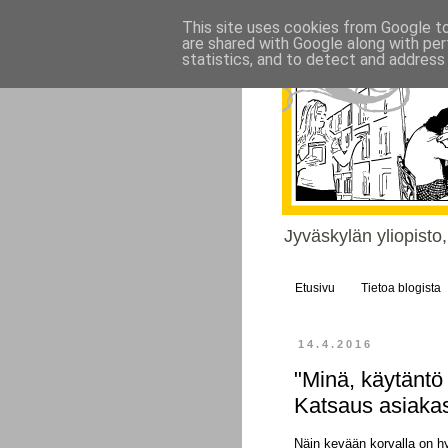
This site uses cookies from Google to 
are shared with Google along with per
statistics, and to detect and address
Jyväskylän yliopisto
Etusivu
Tietoa blogista
14.4.2016
"Minä, käytäntö j
Katsaus asiaka
Näin kevään korvalla on h