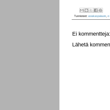
Tunnisteet:
asiakaspalaute
,
e-
Ei kommentteja
Lähetä komment