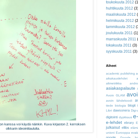
toukokuuta 2012
(1
huhtikuuta 2012
(3
maaliskuuta 2012
(
helmikuuta 2012
(2
tammikuuta 2012
(
joulukuuta 2011
(1
marraskuuta 2011
(
lokakuuta 2011
(3)
syyskuuta 2011
(3)
Aiheet
academic publishing
a
aikakauslehdet
a
altmetriikka
andro
asiakaspalaute
avoi
Avoin GLAM
a
avoin lähdekoodi
blogit
tiede
biologia
dawsonera
Libri
Digi-
e
digitointi
dyykkaus
e-lehdet
ebrary
on kanssa voi käydä näinkin. Kuva kirjaston 2. kerroksen
julkaisut
ellibs
eläm
olkkarin ideointitaululta.
unioni
Eurooppa
eval
google
Google bo