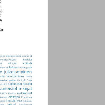
)
)
3)
)
3)
)
3)
dobe digitals edition
adobe id
aineistot
ineistoanalyysi
arkistot
artikkelit
id
aukioloajat
Asteri
avantgarde
n julkaiseminen
voin tallentaminen
avoin
bluefire reader
booky.fi
Cafe
digitaaliset arkistot
arkistot
-aineistot
e-kirjat
elektroniset
EBSCO
Elektra
etäkäyttö
äkerrat
Euroopan
FinELib
Finna
uointi
futurismi
gradut
oks
hakukoneet