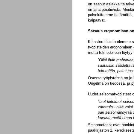
on saanut asiakkailta talve
on aina positiivista. Meidä
palveluitamme tietämättä,
kaipaavat.
Satsaus ergonomiaan o
Kirjaston tiloista olemme s
työpisteiden ergonomiaan 
mutta toki edelleen löytyy
”Olisi ihan mahtavaa,
saataisiin säädettävä
tekemään, paitsi jos 
Osassa työpisteistä on jo h
Ongelma on tiedossa, ja p
Uudet seisomatyöpisteet ova
"Isot kiitokset seiso
varattuja - niitä vois
pari seisomapöytää o
kovasti meitä oman l
Seisomatasot ovat hankinta
pääkirjaston 2. kerroksest