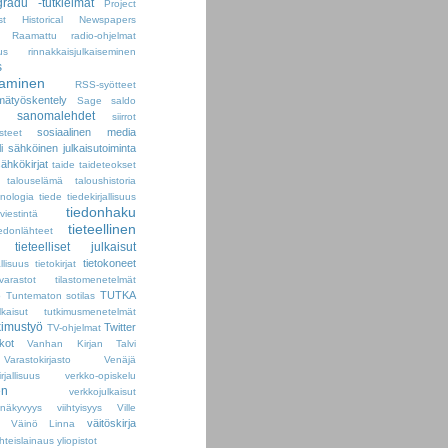
radu -tutkielmat
Project
st Historical Newspapers
Raamattu
radio-ohjelmat
us
rinnakkaisjulkaiseminen
s
taminen
RSS-syötteet
mätyöskentely
Sage
saldo
sanomalehdet
siirrot
sosiaalinen media
steet
i
sähköinen julkaisutoiminta
ähkökirjat
taide
taideteokset
talouselämä
taloushistoria
inologia
tiede
tiedekirjallisuus
tiedonhaku
viestintä
tieteellinen
iedonlähteet
tieteelliset julkaisut
tietokoneet
allisuus
tietokirjat
ovarastot
tilastomenetelmät
TUTKA
ö
Tuntematon sotilas
lkaisut
tutkimusmenetelmät
kimustyö
Twitter
TV-ohjelmat
ikot
Vanhan Kirjan Talvi
Varastokirjasto
Venäjä
allisuus
verkko-opiskelu
en
verkkojulkaisut
onäkyvyys
viihtyisyys
Ville
väitöskirja
Väinö Linna
hteislainaus
yliopistot