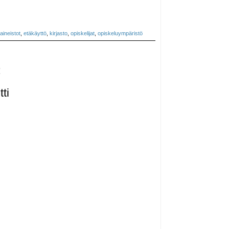
aineistot
,
etäkäyttö
,
kirjasto
,
opiskelijat
,
opiskeluympäristö
:
ti