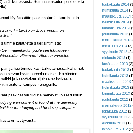
ä) ja 3. kerroksesta Seminaarinkadun puoleisesta
toukokuuta 2014
(3
lla).
huhtikuuta 2014
(3
maaliskuuta 2014
(
uneet löytäessään pääkirjaston 2. kerroksesta
helmikuuta 2014
(5
tammikuuta 2014
(
sa-arvo kiittävät kun 2. krs vessat on
joulukuuta 2013
(1
oiksi."
marraskuuta 2013
 saimme palautetta sälekaihtimista:
lokakuuta 2013
(2)
en Seminaarinkadun puoleisen lukualueen
syyskuuta 2013
(3)
ikkunoiden yläosasta? Alue on varsinkin
elokuuta 2013
(1)
kesäkuuta 2013
(2
päin ja huoltomies kävi tarkistamassa kaihtimet.
toukokuuta 2013
(4
iiden olevan hyvin huonokuntoiset. Kaihtimien
huhtikuuta 2013
(1
 poikki ja kääntövivut sijaitsevat korkealla.
maaliskuuta 2013
(
onkin esitetty kampusmanagerille.
helmikuuta 2013
(2
tammikuuta 2013
(
eet pääkirjaston tiloista menevät iloisesti ristiin:
joulukuuta 2012
(1
tudying environment is found at the university
marraskuuta 2012
building for studying and for doing computer
lokakuuta 2012
(3)
syyskuuta 2012
(3)
ukasta on tyytyväistä!
elokuuta 2012
(1)
kesäkuuta 2012
(2