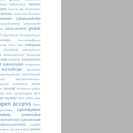
hankinta
velut
hakuteokset
suus
historia
Ifla
innovaatiot
-opiskelu
Johannes Gezelius
seminen
julkaisuarkistot
aisujärjestelmät
julkaisuputki
jykdok
julkaisutoiminta
sut
Y
järjestelmät
kandidaatintyöt
arsinta
kaunokirjallisuus
kielioppaat
kemia
kesä
kieli
kilpailukyky
kirjadyykkaus
o
kirjastoaineistot
kirjastoala
kirjat
kirjoittaminen
kirjataide
t
kokoelmatyö
konferenssi
kurssikirjat
kuvataide
kyselytutkimus
käyttöliittymät
aatu
laboratoriokokeet.
lainaus
lataaminen
lehdet
lukusalit
et
lyhytlainat
lyriikka
elit
melu
monitoimilaite
MOT
ys
näyttelyt
OED
offline
ohje
open access
Open
opinnäytteet
petustilat
iskelu
opiskelutilat
oppimateriaali
oppimateriaalit
palautusautomaatti
parallel
poistot
korjaus
pienpainatteet