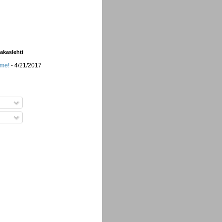
iakaslehti
mme!
- 4/21/2017