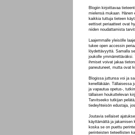
Blogiin kirjoittavaa tieteent
mielensä mukaan. Hänen ei 
kaikkia tuttuja tieteen käy
eettiset periaatteet ovat h
niiden noudattamista tarvit
Laajemmalle yleisölle laaje
tukee open accessin periaa
löydettävyyttä. Samalla se
joukolle ymmärrettäväksi. 
ihmiset voivat jakaa tieton
paneutuneet, mutta ovat ku
Blogissa juttunsa voi ja sa
kenelläkään. Tällaisessa 
ja vapautua opetus-, tutkim
tällaisen houkuttelevan kir
Tarvitseeko tutkijan pelätä
tiedeyhteisön edustaja, jos
Joutavia sellaiset ajatukse
käyttämättä ja jakamisen k
koska se on puettu perintei
perinteisten tieteellisten 