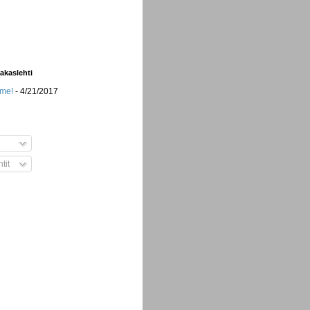
iakaslehti
mme!
- 4/21/2017
tit