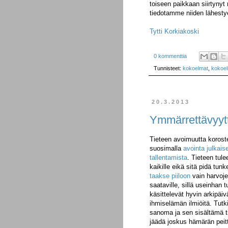
toiseen paikkaan siirtynyt 
tiedotamme niiden lähesty
Tytti Korkiakoski
0 kommenttia
Tunnisteet:
kokoelmat
,
kokoe
20.3.2013
Ymmärrettävyytt
Tieteen avoimuutta koros
suosimalla
avointa julkais
tallentamista
. Tieteen tule
kaikille eikä sitä pidä tun
taakse piiloon
vain harvojen
saataville, sillä useinhan 
käsittelevät hyvin arkipäiv
ihmiselämän ilmiöitä. Tut
sanoma ja sen sisältämä tie
jäädä joskus hämärän peit