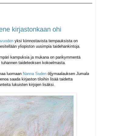
ene kirjastonkaan ohi
lavuoden
yksi kiinnostavista tempauksista on
esitellään yliopiston uusimpia taidehankintoja.
t ympäri kampuksia ja mukana on parikymmentä
li tuhannen taideteoksen kokoelmasta.
lmaa luomaan
Nanna Suden
öljymaalauksen
Jumala
enoa saada kirjaston tiloihin lisää taidetta
teita lukuisten kirjojen lisäksi.