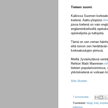
Tieteen suomi
Kaikissa Suomen korkeakou
kielenä. Aalto-yliopisto
ilm
jossa kielenä on vain engla
englanninkielisellä opetuk
opiskelijoita ja tutkijoita.
Tämä on sen verran häirit
että toivon sen herättävä
korkeakoulujen piirissä.
Meillä Jyväskylässä sent
Rehtori Matti Manninen
ro
tieteen popularisoinnissa
ykköskielenä ei voikaan kii
Arto Ikonen
7 kommenttia
Tunnisteet:
blogit
,
kieli
,
kirjoit
tutkimus