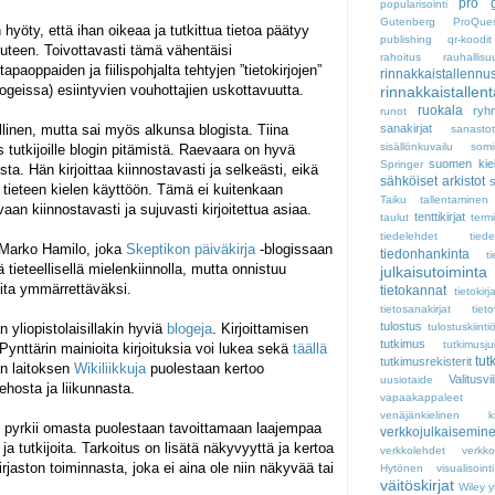
pro g
popularisointi
Gutenberg
ProQue
hyöty, että ihan oikeaa ja tutkittua tietoa päätyy
publishing
qr-koodit
uteen. Toivottavasti tämä vähentäisi
rahoitus
rauhallisu
paoppaiden ja fiilispohjalta tehtyjen ”tietokirjojen”
rinnakkaistallennu
ogeissa) esiintyvien vouhottajien uskottavuutta.
rinnakkaistallen
ruokala
ryh
runot
ellinen, mutta sai myös alkunsa blogista. Tiina
sanakirjat
sanastot
sisällönkuvailu
somi
 tutkijoille blogin pitämistä. Raevaara on hyvä
suomen kiel
Springer
a. Hän kirjoittaa kiinnostavasti ja selkeästi, eikä
sähköiset arkistot
s
an tieteen kielen käyttöön. Tämä ei kuitenkaan
Taiku
tallentaminen
aan kiinnostavasti ja sujuvasti kirjoitettua asiaa.
tenttikirjat
taulut
term
tiedelehdet
tiede
 Marko Hamilo, joka
Skeptikon päiväkirja
-blogissaan
tiedonhankinta
t
ä tieteellisellä mielenkiinnolla, mutta onnistuu
julkaisutoiminta
ita ymmärrettäväksi.
tietokannat
tietokirj
tietosanakirjat
tiet
tulostus
 yliopistolaisillakin hyviä
blogeja
. Kirjoittamisen
tulostuskiinti
tutkimus
tutkimusju
-Pynttärin mainioita kirjoituksia voi lukea sekä
täällä
tut
tutkimusrekisterit
an laitoksen
Wikiliikkuja
puolestaan kertoo
Valitusvi
uusiotaide
ehosta ja liikunnasta.
vapaakappaleet
venäjänkielinen kirj
to pyrkii omasta puolestaan tavoittamaan laajempaa
verkkojulkaisemin
 ja tutkijoita. Tarkoitus on lisätä näkyvyyttä ja kertoa
verkkolehdet
verkk
irjaston toiminnasta, joka ei aina ole niin näkyvää tai
Hytönen
visualisointi
väitöskirjat
Wiley
y