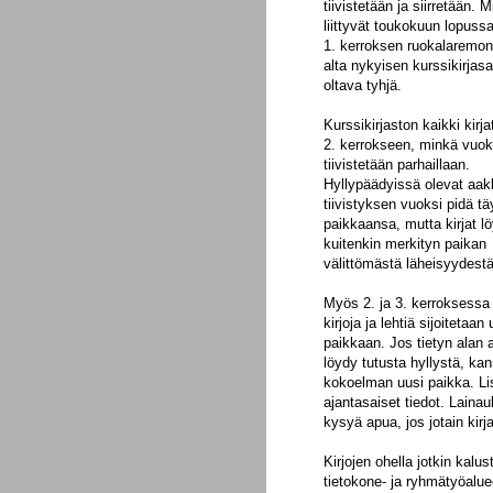
tiivistetään ja siirretään. 
liittyvät toukokuun lopuss
1. kerroksen ruokalaremont
alta nykyisen kurssikirjasa
oltava tyhjä.
Kurssikirjaston kaikki kirjat
2. kerrokseen, minkä vuoks
tiivistetään parhaillaan.
Hyllypäädyissä olevat aak
tiivistyksen vuoksi pidä tä
paikkaansa, mutta kirjat l
kuitenkin merkityn paikan
välittömästä läheisyydestä
Myös 2. ja 3. kerroksessa 
kirjoja ja lehtiä sijoitetaan
paikkaan. Jos tietyn alan a
löydy tutusta hyllystä, kan
kokoelman uusi paikka. Li
ajantasaiset tiedot. Laina
kysyä apua, jos jotain kirja
Kirjojen ohella jotkin kalu
tietokone- ja ryhmätyöaluee