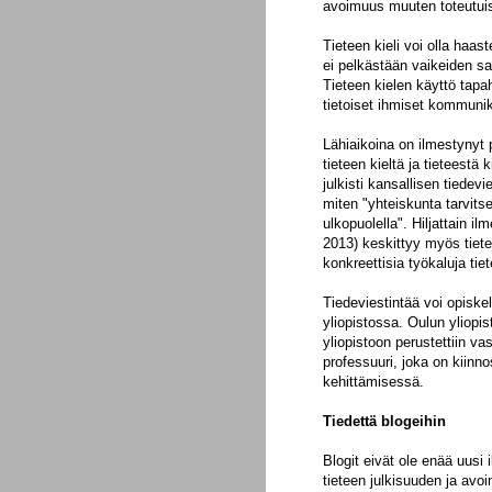
avoimuus muuten toteutuis
Tieteen kieli voi olla haast
ei pelkästään vaikeiden sa
Tieteen kielen käyttö tapah
tietoiset ihmiset kommuni
Lähiaikoina on ilmestynyt p
tieteen kieltä ja tieteestä
julkisti kansallisen tiedev
miten "yhteiskunta tarvitse
ulkopuolella". Hiljattain i
2013) keskittyy myös tiet
konkreettisia työkaluja tie
Tiedeviestintää voi opisk
yliopistossa. Oulun yliopi
yliopistoon perustettiin vas
professuuri, joka on kiinn
kehittämisessä.
Tiedettä blogeihin
Blogit eivät ole enää uusi 
tieteen julkisuuden ja av