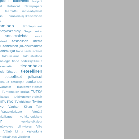
radu -tutkielmat
Project
st Historical Newspapers
Raamattu
radio-ohjelmat
us
rinnakkaisjulkaiseminen
s
taminen
RSS-syötteet
mätyöskentely
Sage
saldo
sanomalehdet
siirrot
sosiaalinen media
steet
i
sähköinen julkaisutoiminta
ähkökirjat
taide
taideteokset
talouselämä
taloushistoria
inologia
tiede
tiedekirjallisuus
tiedonhaku
viestintä
tieteellinen
iedonlähteet
tieteelliset julkaisut
tietokoneet
allisuus
tietokirjat
ovarastot
tilastomenetelmät
TUTKA
ö
Tuntematon sotilas
lkaisut
tutkimusmenetelmät
kimustyö
Twitter
TV-ohjelmat
ikot
Vanhan Kirjan Talvi
Varastokirjasto
Venäjä
allisuus
verkko-opiskelu
en
verkkojulkaisut
onäkyvyys
viihtyisyys
Ville
väitöskirja
Väinö Linna
hteislainaus
yliopistot