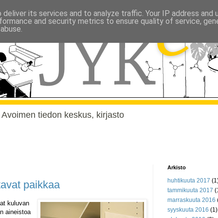
deliver its services and to analyze traffic. Your IP address and
formance and security metrics to ensure quality of service, ge
 abuse.
, Avoimen tiedon keskus, kirjasto
Arkisto
huhtikuuta 2017
(1
avat paikkaa
tammikuuta 2017
(
marraskuuta 2016
at kuluvan
syyskuuta 2016
(1)
n aineistoa