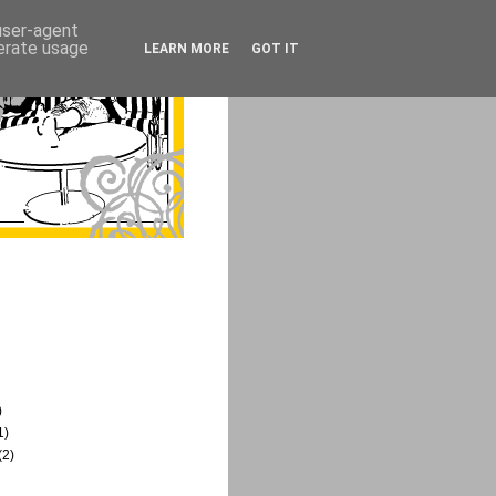
 user-agent
nerate usage
LEARN MORE
GOT IT
)
1)
(2)