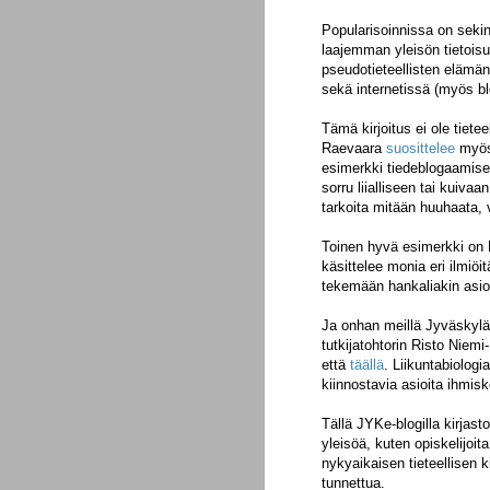
Popularisoinnissa on sekin 
laajemman yleisön tietoisu
pseudotieteellisten elämänta
sekä internetissä (myös bl
Tämä kirjoitus ei ole tiete
Raevaara
suosittelee
myös
esimerkki tiedeblogaamisest
sorru liialliseen tai kuiva
tarkoita mitään huuhaata, v
Toinen hyvä esimerkki on
käsittelee monia eri ilmiöit
tekemään hankaliakin asio
Ja onhan meillä Jyväskylän
tutkijatohtorin Risto Niemi
että
täällä
. Liikuntabiologi
kiinnostavia asioita ihmisk
Tällä JYKe-blogilla kirjas
yleisöä, kuten opiskelijoita
nykyaikaisen tieteellisen k
tunnettua.