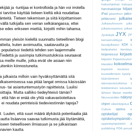
hakuohjelmat
hakupal
ekijää ja -tuntijaa ei kontrolloida ja hän voi irrotella
hiljai
harvinaiskirjat
tarvitse käyttää tieteen kieltä eikä noudattaa
iPad
jatko
jakaminen
tänteitä. Tieteen tekemisen ja siitä kirjoittamisen
julkai
juhlavuosi
yvällä tutkijalla sen verran selkärangassa, ettei
Julkaisufoorumi
julk
se edes erikseen miettiä, kirjoitti mihin tahansa.
julkaisusopimus
julkai
JYX
JY
Jyväskylä
mman yleisön kielellä suunnattu tieteellinen blogi
k
kansainvälisyys
tteita, kuten avoimuutta, saatavuutta ja
KDK
kausijulkaisut
 popularisoi tiedettä tehden sen laajemmalle
kielipalvelut
kierrätys
kirjast
kirjamessut
Tiedettä ja uusimpia tutkimustuloksia seuraavat
kirjastot
Kirjastotuutori
sa meille muille, jotka eivät ole asiaan niin
kokoelma
klassikot
itenkin kiinnostuneita.
kopiointi
koulutus
kuvatallenteet
kysely
a julkaista milloin vain hyväksyttämättä sitä
kääntäminen
l
julkaisemisessa saa pitää langat omissa käsissään
laboratoriotutkimus
us- tai asiantuntemustyön rajoitteista. Luulisi
linkittäminen
lukulaitte
joittajia. Mutta salliiko tiedeyhteisö tämän?
lähteet
Martat
matrikk
näkyvy
, että hän ei enää ole yhtä vakavastiotettava
Neuvostoliitto
 ei noudata perinteisiä tiedeviestinnän tapoja?
ohjeet
oikeinkirjoitus
opetus
Culture
o
t. Luulen, että suuri määrä älykästä potentiaalia jää
op
opiskelijat
autta lisäarvoa saavaa tutkimusta jää löytämättä,
opiskeluympäristö
seen tieteelliseen ilmiasuun ja se julkaistaan
oppimisympäristöt
publishing
PDA
perus
kanavien kautta.