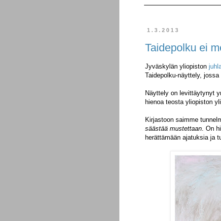
1.3.2013
Taidepolku ei m
Jyväskylän yliopiston
juh
Taidepolku-näyttely, jossa 
Näyttely on levittäytyny
hienoa teosta yliopiston y
Kirjastoon saimme tunne
säästää mustettaan
. On hi
herättämään ajatuksia ja tun