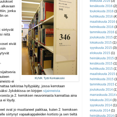
elokuuta 2016
(3)
Muutokset
a alkavaan
kesäkuuta 2016
(2
tiin, jonka
toukokuuta 2016
(1
lin on
huhtikuuta 2016
(4
maaliskuuta 2016
(
helmikuuta 2016
(3
 siirtyvät
tammikuuta 2016
(
i niitä
joulukuuta 2015
(2
lokakuuta 2015
(1)
koset eivät
syyskuuta 2015
(3)
ysin
öytyvät
elokuuta 2015
(1)
heinäkuuta 2015
(1
.
kesäkuuta 2015
(1
huhtikuuta 2015
(1
sijaitsevia
maaliskuuta 2015
(
 uuteen
KUVA: Tytti Korkiakoski
helmikuuta 2015
(1
ineisto ei
tammikuuta 2015
(
nattaa tarkistaa hyllypääty, jossa kerrotaan
joulukuuta 2014
(1
säksi Jykdokissa on kirjojen
sijainneista
marraskuuta 2014
uksesta ja 2. kerroksen neuvonnasta kannattaa aina
a ei löydy.
lokakuuta 2014
(3)
syyskuuta 2014
(1)
steet ovat jo muuttaneet paikkaa, kuten 2. kerroksen
elokuuta 2014
(1)
lle siirtynyt vapaakappaleiden kortisto ja sen tieltä
heinäkuuta 2014
(1