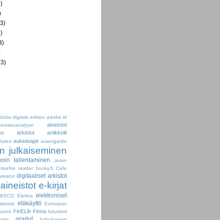
)
)
3)
)
3)
)
3)
dobe digitals edition
adobe id
aineistot
ineistoanalyysi
arkistot
artikkelit
id
aukioloajat
Asteri
avantgarde
n julkaiseminen
voin tallentaminen
avoin
bluefire reader
booky.fi
Cafe
digitaaliset arkistot
arkistot
-aineistot
e-kirjat
elektroniset
EBSCO
Elektra
etäkäyttö
äkerrat
Euroopan
FinELib
Finna
uointi
futurismi
gradut
oks
hakukoneet