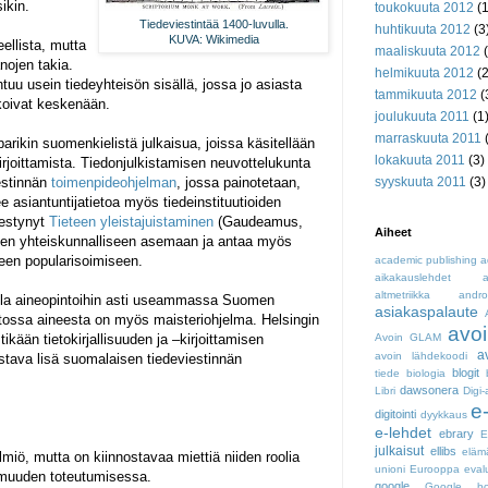
ikin.
toukokuuta 2012
(1
Tiedeviestintää 1400-luvulla.
huhtikuuta 2012
(3
KUVA: Wikimedia
eellista, mutta
maaliskuuta 2012
(
nojen takia.
helmikuuta 2012
(2
tuu usein tiedeyhteisön sisällä, jossa jo asiasta
tammikuuta 2012
(
koivat keskenään.
joulukuuta 2011
(1
marraskuuta 2011
(
arikin suomenkielistä julkaisua, joissa käsitellään
lokakuuta 2011
(3)
 kirjoittamista. Tiedonjulkistamisen neuvottelukunta
iestinnän
toimenpideohjelman
, jossa painotetaan,
syyskuuta 2011
(3)
e asiantuntijatietoa myös tiedeinstituutioiden
lmestynyt
Tieteen yleistajuistaminen
(Gaudeamus,
Aiheet
een yhteiskunnalliseen asemaan ja antaa myös
teen popularisoimiseen.
academic publishing
a
aikakauslehdet
a
altmetriikka
andro
ella aineopintoihin asti useammassa Suomen
asiakaspalaute
stossa aineesta on myös maisteriohjelma. Helsingin
avoi
tikään tietokirjallisuuden ja –kirjoittamisen
Avoin GLAM
a
avoin lähdekoodi
ostava lisä suomalaisen tiedeviestinnän
blogit
tiede
biologia
dawsonera
Libri
Digi-
e
digitointi
dyykkaus
e-lehdet
ebrary
julkaisut
ellibs
eläm
ilmiö, mutta on kiinnostavaa miettiä niiden roolia
unioni
Eurooppa
eval
oimuuden toteutumisessa.
google
Google bo