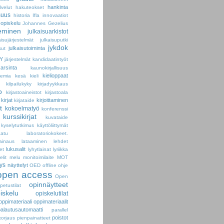
hankinta
velut
hakuteokset
suus
historia
Ifla
innovaatiot
-opiskelu
Johannes Gezelius
seminen
julkaisuarkistot
aisujärjestelmät
julkaisuputki
jykdok
julkaisutoiminta
sut
Y
järjestelmät
kandidaatintyöt
arsinta
kaunokirjallisuus
kielioppaat
kemia
kesä
kieli
kilpailukyky
kirjadyykkaus
o
kirjastoaineistot
kirjastoala
kirjat
kirjoittaminen
kirjataide
t
kokoelmatyö
konferenssi
kurssikirjat
kuvataide
kyselytutkimus
käyttöliittymät
aatu
laboratoriokokeet.
lainaus
lataaminen
lehdet
lukusalit
et
lyhytlainat
lyriikka
elit
melu
monitoimilaite
MOT
ys
näyttelyt
OED
offline
ohje
open access
Open
opinnäytteet
petustilat
iskelu
opiskelutilat
oppimateriaali
oppimateriaalit
palautusautomaatti
parallel
poistot
korjaus
pienpainatteet