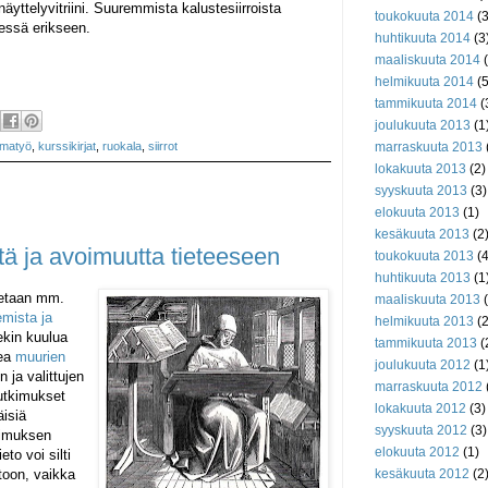
näyttelyvitriini. Suuremmista kalustesiirroista
toukokuuta 2014
(3
essä erikseen.
huhtikuuta 2014
(3
maaliskuuta 2014
(
helmikuuta 2014
(5
tammikuuta 2014
(
joulukuuta 2013
(1
marraskuuta 2013
lmatyö
,
kurssikirjat
,
ruokala
,
siirrot
lokakuuta 2013
(2)
syyskuuta 2013
(3)
elokuuta 2013
(1)
kesäkuuta 2013
(2
ä ja avoimuutta tieteeseen
toukokuuta 2013
(4
huhtikuuta 2013
(1
tetaan mm.
maaliskuuta 2013
(
emista ja
helmikuuta 2013
(2
ekin kuulua
tammikuuta 2013
(
kea
muurien
joulukuuta 2012
(1
 ja valittujen
marraskuuta 2012
tutkimukset
lokakuuta 2012
(3)
äisiä
syyskuuta 2012
(3)
kimuksen
elokuuta 2012
(1)
to voi silti
toon, vaikka
kesäkuuta 2012
(2