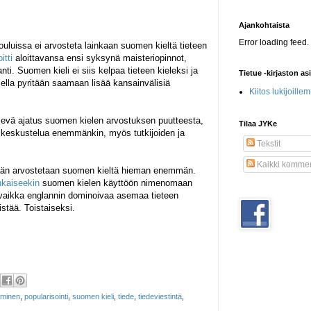
Ajankohtaista
Error loading feed.
luissa ei arvosteta lainkaan suomen kieltä tieteen
oitti
aloittavansa ensi syksynä maisteriopinnot,
nti. Suomen kieli ei siis kelpaa tieteen kieleksi ja
Tietue -kirjaston as
sella pyritään saamaan lisää kansainvälisiä
Kiitos lukijoille
sevä ajatus suomen kielen arvostuksen puutteesta,
Tilaa JYKe
n keskustelua enemmänkin, myös tutkijoiden ja
Tekstit
Kaikki kommen
ään arvostetaan suomen kieltä hieman enemmän.
hkaiseekin
suomen kielen käyttöön nimenomaan
, vaikka englannin dominoivaa asemaa tieteen
stää. Toistaiseksi.
taminen
,
popularisointi
,
suomen kieli
,
tiede
,
tiedeviestintä
,