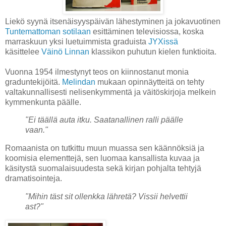
Liekö syynä itsenäisyyspäivän lähestyminen ja jokavuotinen
Tuntemattoman sotilaan
esittäminen televisiossa, koska
marraskuun yksi luetuimmista graduista
JYXissä
käsittelee
Väinö Linnan
klassikon puhutun kielen funktioita.
Vuonna 1954 ilmestynyt teos on kiinnostanut monia
graduntekijöitä.
Melindan
mukaan opinnäytteitä on tehty
valtakunnallisesti nelisenkymmentä ja väitöskirjoja melkein
kymmenkunta päälle.
"Ei täällä auta itku. Saatanallinen ralli päälle
vaan."
Romaanista on tutkittu muun muassa sen käännöksiä ja
koomisia elementtejä, sen luomaa kansallista kuvaa ja
käsitystä suomalaisuudesta sekä kirjan pohjalta tehtyjä
dramatisointeja.
"Mihin täst sit ollenkka lähretä? Vissii helvettii
ast?"