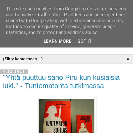
This site uses cookies from Google to deliver its services
and to analyze traffic. Your IP address and user-agent are
shared with Google along with performance and security
metrics to ensure quality of service, generate usage
statistics, and to detect and address abuse.
LEARN MORE
GOT IT
Jyväskylän yliopisto, Avoimen tiedon keskus, kirjasto
▼
4.12.2013
"Yhtä puuttuu sano Piru kun kusiaisia
luki." - Tuntematonta tutkimassa