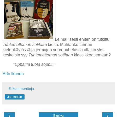
Leimallisesti eniten on tutkittu
Tuntemattoman sotilaan
kieltä. Mahtaako Linnan
kielenkäytössä ja jermujen vuoropuhelussa ollakin yksi
keskeisin syy
Tuntemattoman sotilaan
klassikkoasemaan?
"Eppäillä tuota soppii."
Arto Ikonen
Ei kommentteja:
Jaa muille
‹
›
Etusivu