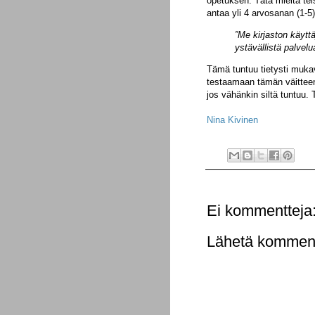
opetuksen. Tätä mieltä tei
antaa yli 4 arvosanan (1-5)
”Me kirjaston käytt
ystävällistä palvelu
Tämä tuntuu tietysti muk
testaamaan tämän väitteen
jos vähänkin siltä tuntuu. 
Nina Kivinen
Ei kommentteja
Lähetä komment