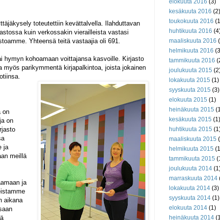
elokuuta 2016
(3)
kesäkuuta 2016
(2
toukokuuta 2016
(1
ttäjäkysely toteutettiin kevättalvella. Ilahduttavan
huhtikuuta 2016
(4
jastossa kuin verkossakin vierailleista vastasi
stoamme. Yhteensä teitä vastaajia oli 691.
maaliskuuta 2016
(
helmikuuta 2016
(3
ai hymyn kohoamaan voittajansa kasvoille. Kirjasto
tammikuuta 2016
(
la myös parikymmentä kirjapalkintoa, joista jokainen
joulukuuta 2015
(2
otiinsa.
lokakuuta 2015
(1)
syyskuuta 2015
(3)
elokuuta 2015
(1)
heinäkuuta 2015
(1
ä on
kesäkuuta 2015
(1
ja on
rjasto
huhtikuuta 2015
(1
sa
maaliskuuta 2015
(
 ja
helmikuuta 2015
(1
an meillä
tammikuuta 2015
(
joulukuuta 2014
(1
marraskuuta 2014
taamaan ja
lokakuuta 2014
(3)
keistamme
syyskuuta 2014
(1)
yn aikana
elokuuta 2014
(1)
Osaan
tä
heinäkuuta 2014
(1