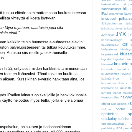
hakuohjelmat
hakupal
hiljai
harvinaiskirjat
eistä tuntuu elävän toimimattomassa kaukosuhteessa
iPad
jatko
jakaminen
julkai
ellista yhteyttä ei koeta löytyvän:
juhlavuosi
Julkaisufoorumi
julk
an täysi mysteeri, saattaisin jopa olla
julkaisusopimus
julkai
aisin etsiä.”
JYX
JY
Jyväskylä
k
kansainvälisyys
an kaikkiin teihin huonossa e-suhteessa eläviin:
KDK
kausijulkaisut
aston palvelupisteeseen tai tulkaa koulutuksiimme.
kielipalvelut
kierrätys
en. Antakaa siis meille ja elektroniselle
kirjast
kirjamessut
us.
kirjastot
Kirjastotuutori
kokoelma
klassikot
aan lisää, erityisesti niiden hankkimista nimenomaan
kopiointi
koulutus
n teosten lisäavuksi. Tämä toive on kuultu ja
kuvatallenteet
kysely
 aikaan. Kurssikirjan e-versio hankitaan aina, jos
kääntäminen
l
laboratoriotutkimus
linkittäminen
lukulaitte
lähteet
Martat
matrikk
 iPadien lainaus opiskelijoille ja henkilökunnalle.
näkyvy
Neuvostoliitto
 käyttö helpottuu myös teiltä, joilla ei vielä omaa
ohjeet
oikeinkirjoitus
opetus
Culture
o
op
opiskelijat
opiskeluympäristö
oppimisympäristöt
spalvelun, ohjauksen ja tiedonhankinnan
publishing
PDA
perus