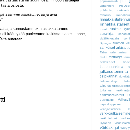
stä vastaajista on suurin osa. Yli 600 vastaajaa
pro g
popularisointi
 tästä osiosta.
Gutenberg
ProQue
publishing
qr-koodit
äjät saamme asiantuntevaa ja aina
rahoitus
rauhallisu
a”
rinnakkaistallennu
rinnakkaistallen
avalta ja kannustammekin asiakkaitamme
ruokala
ryh
runot
 eli kääntykää puoleemme kaikissa tilanteissanne,
sanakirjat
sanastot
Teitä autetaan.
sisällönkuvailu
somi
suomen kiel
Springer
sähköiset arkistot
s
Taiku
tallentaminen
tenttikirjat
taulut
term
tiedelehdet
tiede
tiedonhankinta
t
julkaisutoiminta
tietokannat
tietokirj
tietosanakirjat
tiet
:
tulostus
tulostuskiinti
tutkimus
tutkimusju
tut
tutkimusrekisterit
ti
Valitusvi
uusiotaide
vapaakappaleet
venäjänkielinen kirj
verkkojulkaisemin
verkkolehdet
verkk
Hytönen
visualisointi
väitöskirjat
Wiley
y