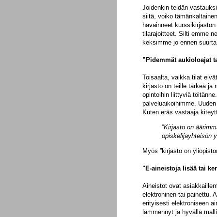
Joidenkin teidän vastauks
siitä, voiko tämänkaltainen
havainneet kurssikirjaston
tilarajoitteet. Silti emme 
keksimme jo ennen suurta 
”Pidemmät aukioloajat ta
Toisaalta, vaikka tilat eiv
kirjasto on teille tärkeä j
opintoihin liittyviä töitänn
palveluaikoihimme. Uuden n
Kuten eräs vastaaja kiteytt
”Kirjasto on äärimm
opiskelijayhteisön y
Myös ”kirjasto on yliopist
"E-aineistoja lisää tai ke
Aineistot ovat asiakkaillem
elektroninen tai painettu
erityisesti elektroniseen 
lämmennyt ja hyvällä mallil