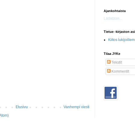
Ajankohtaista
Ladataan...
Tietue -kirjaston as
Kiitos lukijoille
Tilaa JYKe
Tekstit
Kommentit
Etusivu
Vanhempi viesti
Atom)