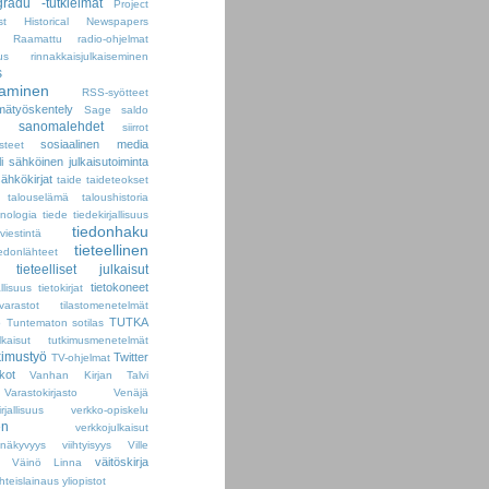
radu -tutkielmat
Project
st Historical Newspapers
Raamattu
radio-ohjelmat
us
rinnakkaisjulkaiseminen
s
taminen
RSS-syötteet
mätyöskentely
Sage
saldo
sanomalehdet
siirrot
sosiaalinen media
steet
i
sähköinen julkaisutoiminta
ähkökirjat
taide
taideteokset
talouselämä
taloushistoria
inologia
tiede
tiedekirjallisuus
tiedonhaku
viestintä
tieteellinen
iedonlähteet
tieteelliset julkaisut
tietokoneet
allisuus
tietokirjat
ovarastot
tilastomenetelmät
TUTKA
ö
Tuntematon sotilas
lkaisut
tutkimusmenetelmät
kimustyö
Twitter
TV-ohjelmat
ikot
Vanhan Kirjan Talvi
Varastokirjasto
Venäjä
allisuus
verkko-opiskelu
en
verkkojulkaisut
onäkyvyys
viihtyisyys
Ville
väitöskirja
Väinö Linna
hteislainaus
yliopistot