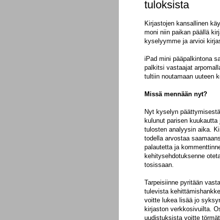
tuloksista
Kirjastojen kansallinen käy
moni niin paikan päällä kir
kyselyymme ja arvioi kirja
iPad mini pääpalkintona s
palkitsi vastaajat arpomal
tultiin noutamaan uuteen k
Missä mennään nyt?
Nyt kyselyn päättymisest
kulunut parisen kuukautta 
tulosten analyysin aika. Ki
todella arvostaa saamaan
palautetta ja kommenttinne
kehitysehdotuksenne oteta
tosissaan.
Tarpeisiinne pyritään vas
tulevista kehittämishank
voitte lukea lisää jo syks
kirjaston verkkosivuilta. 
uudistuksista voitte törmä