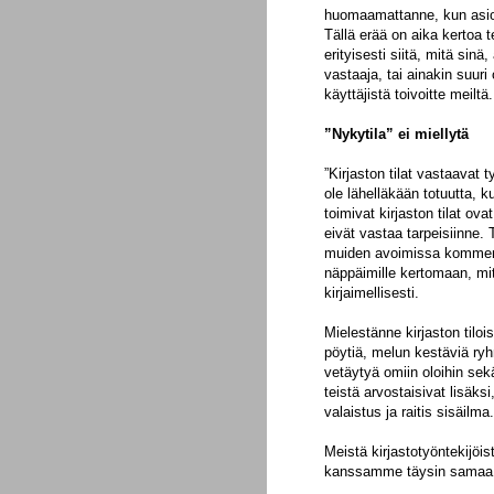
huomaamattanne, kun asioi
Tällä erää on aika kertoa te
erityisesti siitä, mitä sinä,
vastaaja, tai ainakin suuri 
käyttäjistä toivoitte meiltä.
”Nykytila” ei miellytä
”Kirjaston tilat vastaavat 
ole lähelläkään totuutta, ku
toimivat kirjaston tilat ov
eivät vastaa tarpeisiinne.
muiden avoimissa komment
näppäimille kertomaan, miten
kirjaimellisesti.
Mielestänne kirjaston tiloi
pöytiä, melun kestäviä ryhm
vetäytyä omiin oloihin sek
teistä arvostaisivat lisäksi,
valaistus ja raitis sisäilma.
Meistä kirjastotyöntekijöi
kanssamme täysin samaa 