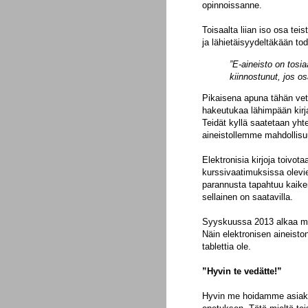
opinnoissanne.
Toisaalta liian iso osa t
ja lähietäisyydeltäkään tod
”E-aineisto on tosia
kiinnostunut, jos os
Pikaisena apuna tähän veto
hakeutukaa lähimpään kirj
Teidät kyllä saatetaan yhte
aineistollemme mahdollisu
Elektronisia kirjoja toivot
kurssivaatimuksissa olevie
parannusta tapahtuu kaiken
sellainen on saatavilla.
Syyskuussa 2013 alkaa myös
Näin elektronisen aineiston
tablettia ole.
”Hyvin te vedätte!”
Hyvin me hoidamme asiaka