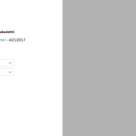
iakaslehti
mme!
- 4/21/2017