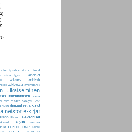
)
)
3)
)
3)
)
3)
dobe digitals edition
adobe id
aineistot
ineistoanalyysi
arkistot
artikkelit
id
aukioloajat
Asteri
avantgarde
n julkaiseminen
voin tallentaminen
avoin
bluefire reader
booky.fi
Cafe
digitaaliset arkistot
arkistot
-aineistot
e-kirjat
elektroniset
EBSCO
Elektra
etäkäyttö
äkerrat
Euroopan
FinELib
Finna
uointi
futurismi
gradut
oks
hakukoneet