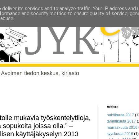
deliver its services and to analyze traffic. Your IP address and
formance and security metrics to ensure quality of service, ge
 abuse.
, Avoimen tiedon keskus, kirjasto
Arkisto
huhtikuuta 2017
(1
stolle mukavia työskentelytiloja,
tammikuuta 2017
(
 sopukoita joissa olla.” –
marraskuuta 2016
llisen käyttäjäkyselyn 2013
syyskuuta 2016
(1)