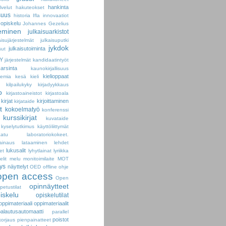
hankinta
velut
hakuteokset
suus
historia
Ifla
innovaatiot
-opiskelu
Johannes Gezelius
seminen
julkaisuarkistot
aisujärjestelmät
julkaisuputki
jykdok
julkaisutoiminta
sut
Y
järjestelmät
kandidaatintyöt
arsinta
kaunokirjallisuus
kielioppaat
kemia
kesä
kieli
kilpailukyky
kirjadyykkaus
o
kirjastoaineistot
kirjastoala
kirjat
kirjoittaminen
kirjataide
t
kokoelmatyö
konferenssi
kurssikirjat
kuvataide
kyselytutkimus
käyttöliittymät
aatu
laboratoriokokeet.
lainaus
lataaminen
lehdet
lukusalit
et
lyhytlainat
lyriikka
elit
melu
monitoimilaite
MOT
ys
näyttelyt
OED
offline
ohje
open access
Open
opinnäytteet
petustilat
iskelu
opiskelutilat
oppimateriaali
oppimateriaalit
palautusautomaatti
parallel
poistot
korjaus
pienpainatteet