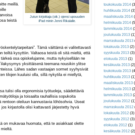
tte meillä.
toukokuuta 2014
(3
ille
huhtikuuta 2014
(3
 arvoisa
maaliskuuta 2014
(
Jutun kirjoittaja (oik.) ojensi upouuden
osa teistä
iPad minin Jenni Rikalalle.
helmikuuta 2014
(5
tammikuuta 2014
(
joulukuuta 2013
(1
marraskuuta 2013
lokakuuta 2013
(2)
työskentelytarpeitani”. Tämä väittämä ei valitettavasti
n teiltä kysyttiin. Valtaosa teistä oli sitä mieltä, että
syyskuuta 2013
(3)
at tärkeä osa opiskelujanne, mutta nykyisellään ne
elokuuta 2013
(1)
 Tilakysymys yksittäisenä teemana nousikin ylitse
kesäkuuta 2013
(2
eissa. Lähes sadan vastaajan sormet syyhysivät
toukokuuta 2013
(4
 tilojen kuuluisi olla, sillä nykytila ei miellytä,
huhtikuuta 2013
(1
maaliskuuta 2013
(
helmikuuta 2013
(2
ssa tulisi olla ergonomisia työtuoleja, säädettäviä
tammikuuta 2013
(
ätyötiloja ja toisaalta rauhallisia sopukoita
joulukuuta 2012
(1
ä rentoon oleiluun kannustavia löhösohvia. Useat
 jos kirjastolla olisi kattavasti järjestetty hyvä
marraskuuta 2012
lokakuuta 2012
(3)
syyskuuta 2012
(3)
stä on mukavaa huomata, että te asiakkaat olette
elokuuta 2012
(1)
mieltä.
kesäkuuta 2012
(2