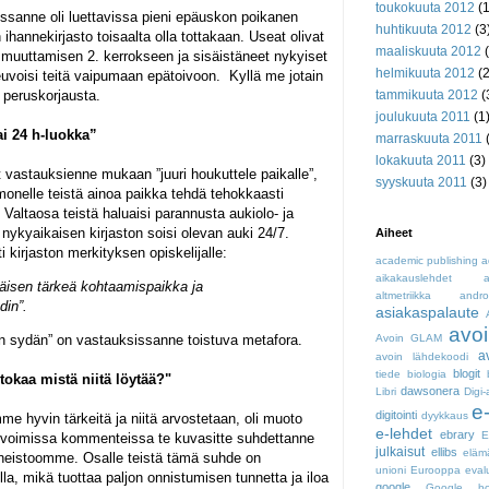
toukokuuta 2012
(1
issanne oli luettavissa pieni epäuskon poikanen
huhtikuuta 2012
(3
 ihannekirjasto toisaalta olla tottakaan. Useat olivat
maaliskuuta 2012
(
 muuttamisen 2. kerrokseen ja sisäistäneet nykyiset
helmikuuta 2012
(2
neuvoisi teitä vaipumaan epätoivoon. Kyllä me jotain
peruskorjausta.
tammikuuta 2012
(
joulukuuta 2011
(1
i 24 h-luokka”
marraskuuta 2011
(
lokakuuta 2011
(3)
ät vastauksienne mukaan ”juuri houkuttele paikalle”,
syyskuuta 2011
(3)
a monelle teistä ainoa paikka tehdä tehokkaasti
e. Valtaosa teistä haluaisi parannusta aukiolo- ja
ykyaikaisen kirjaston soisi olevan auki 24/7.
Aiheet
i kirjaston merkityksen opiskelijalle:
academic publishing
a
aikakauslehdet
a
äisen tärkeä kohtaamispaikka ja
altmetriikka
andro
din”.
asiakaspalaute
avoi
Avoin GLAM
on sydän” on vastauksissanne toistuva metafora.
a
avoin lähdekoodi
blogit
tiede
biologia
rtokaa mistä niitä löytää?"
dawsonera
Libri
Digi-
e
digitointi
dyykkaus
me hyvin tärkeitä ja niitä arvostetaan, oli muoto
e-lehdet
ebrary
. Avoimissa kommenteissa te kuvasitte suhdettanne
julkaisut
ellibs
eläm
aineistoomme. Osalle teistä tämä suhde on
unioni
Eurooppa
eval
la, mikä tuottaa paljon onnistumisen tunnetta ja iloa
google
Google bo