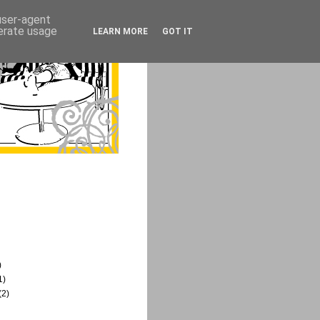
 user-agent
nerate usage
LEARN MORE
GOT IT
)
1)
(2)