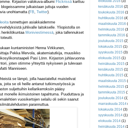
elokuuta 2016
(3)
semme. Kirjaston valokuva-albumi
Flickrissä
karttuu
 blogeissamme julkaistaan juttuja vuoden
kesäkuuta 2016
(2
via unohtamatta (
FB
,
Twitter
).
toukokuuta 2016
(1
huhtikuuta 2016
(4
deoita
tunnettujen asiakkaidemme
maaliskuuta 2016
(
rvehdyksistä juhlivalle laitokselle. Yliopistolla on
helmikuuta 2016
(3
ta henkilökuntaa
Moniviestimessä
, joka tallennukset
tammikuuta 2016
(
oteutti.
joulukuuta 2015
(2
lokakuuta 2015
(1)
ukaan kuntaministeri Henna Virkkunen,
syyskuuta 2015
(3)
ttaja Pekka Mervola, akatemiatutkija, muusikko
, rikosylikonstaapeli Pasi Lönn. Kirjaston juhlavuonna
elokuuta 2015
(1)
htori, joten otimme yhteyttä nykyiseen ja tulevaan
heinäkuuta 2015
(1
 Matti Manniseen.
kesäkuuta 2015
(1
huhtikuuta 2015
(1
yhteistä se lämpö, jolla haastatellut muistelivat
maaliskuuta 2015
(
a, joita se oli heille antanut tutkimustyössä ja
helmikuuta 2015
(1
ton suljettuihin kellarikerroksiin pääsy
tammikuuta 2015
(
ollut monelle ikimuistoinen tapahtuma. Puuduttava ja
joulukuuta 2014
(1
omalehtien vuosikertojen selailu oli sekin saanut
marraskuuta 2014
 silmätulehdusten parannuttua.
lokakuuta 2014
(3)
syyskuuta 2014
(1)
elokuuta 2014
(1)
heinäkuuta 2014
(1