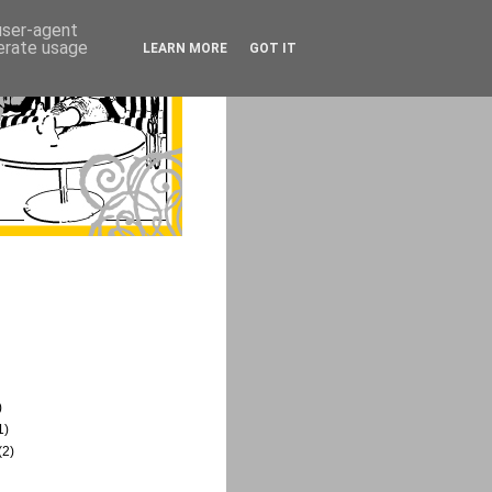
 user-agent
nerate usage
LEARN MORE
GOT IT
)
1)
(2)