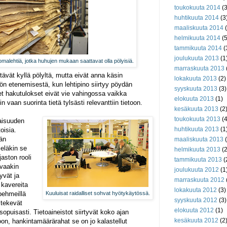
toukokuuta 2014
(3
huhtikuuta 2014
(3
maaliskuuta 2014
(
helmikuuta 2014
(5
tammikuuta 2014
(
joulukuuta 2013
(1
malehtiä, jotka huhujen mukaan saattavat olla pölyisiä.
marraskuuta 2013
ävät kyllä pölyltä, mutta eivät anna käsin
lokakuuta 2013
(2)
ön etenemisestä, kun lehtipino siirtyy pöydän
syyskuuta 2013
(3)
set hakutulokset eivät vie vahingossa vaikka
elokuuta 2013
(1)
n vaan suorinta tietä tylsästi relevanttiin tietoon.
kesäkuuta 2013
(2
toukokuuta 2013
(4
vaisuuden
huhtikuuta 2013
(1
oisia.
dän
maaliskuuta 2013
(
ieläkin se
helmikuuta 2013
(2
aston rooli
tammikuuta 2013
(
svaakin
joulukuuta 2012
(1
tyvät ja
marraskuuta 2012
 kavereita
lokakuuta 2012
(3)
 pehmeillä
Kuuluisat raidalliset sohvat hyötykäytössä.
syyskuuta 2012
(3)
 tekevät
elokuuta 2012
(1)
sopuisasti. Tietoaineistot siirtyvät koko ajan
kesäkuuta 2012
(2
n, hankintamäärärahat se on jo kalastellut