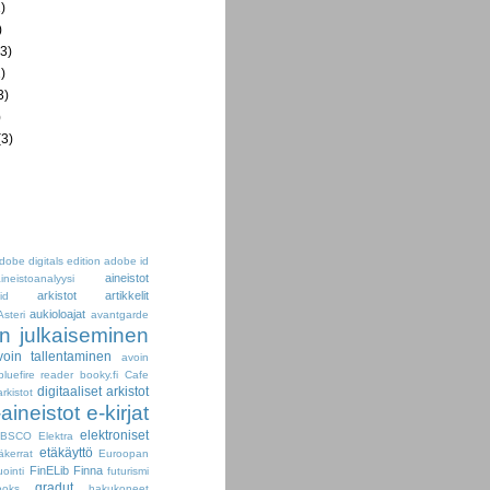
)
)
3)
)
3)
)
3)
dobe digitals edition
adobe id
aineistot
ineistoanalyysi
arkistot
artikkelit
id
aukioloajat
Asteri
avantgarde
n julkaiseminen
voin tallentaminen
avoin
bluefire reader
booky.fi
Cafe
digitaaliset arkistot
arkistot
-aineistot
e-kirjat
elektroniset
EBSCO
Elektra
etäkäyttö
äkerrat
Euroopan
FinELib
Finna
uointi
futurismi
gradut
oks
hakukoneet