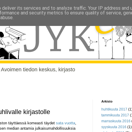
deliver its services and to analyze traffic. Your IP address and
formance and security metrics to ensure quality of service, ge
 abuse.
, Avoimen tiedon keskus, kirjasto
Arkisto
huhtikuuta 2017
(1
hlivalle kirjastolle
tammikuuta 2017
(
marraskuuta 2016
jaston täyttäessä komeasti täydet
sata vuotta
,
syyskuuta 2016
(1)
sen median antamia julkaisumahdollisuuksia