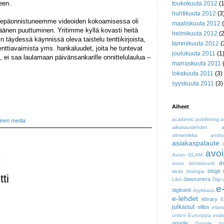
een.
toukokuuta 2012
(1
huhtikuuta 2012
(3
 epäonnistuneemme videoiden kokoamisessa oli
maaliskuuta 2012
(
äänen puuttuminen. Yritimme kyllä kovasti heitä
helmikuuta 2012
(2
täydessä käynnissä oleva taistelu tenttikirjoista,
tammikuuta 2012
(
enttiavaimista yms. hankaluudet, joita he tuntevat
joulukuuta 2011
(1
n, ei saa laulamaan päivänsankarille onnittelulaulua –
marraskuuta 2011
(
lokakuuta 2011
(3)
syyskuuta 2011
(3)
Aiheet
academic publishing
a
linen media
aikakauslehdet
a
altmetriikka
andro
asiakaspalaute
avoi
:
Avoin GLAM
a
avoin lähdekoodi
blogit
tiede
biologia
ti
dawsonera
Libri
Digi-
e
digitointi
dyykkaus
e-lehdet
ebrary
julkaisut
ellibs
eläm
unioni
Eurooppa
eval
google
Google bo