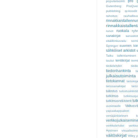
pro g
popularisointi
Gutenberg
ProQue
publishing
qr-koodit
rahoitus
rauhallisu
rinnakkaistallennu
rinnakkaistallen
ruokala
ryh
runot
sanakirjat
sanastot
sisällönkuvailu
somi
suomen kiel
Springer
sähköiset arkistot
s
Taiku
tallentaminen
tenttikirjat
taulut
term
tiedelehdet
tiede
tiedonhankinta
t
julkaisutoiminta
tietokannat
tietokirj
tietosanakirjat
tiet
tulostus
tulostuskiinti
tutkimus
tutkimusju
tut
tutkimusrekisterit
Valitusvi
uusiotaide
vapaakappaleet
venäjänkielinen kirj
verkkojulkaisemin
verkkolehdet
verkk
Hytönen
visualisointi
väitöskirjat
Wiley
y