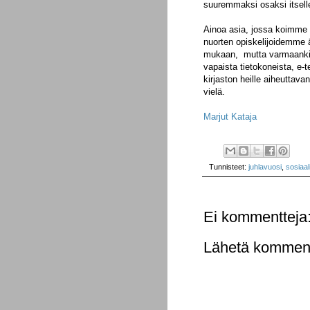
suuremmaksi osaksi itsell
Ainoa asia, jossa koimme
nuorten opiskelijoidemme 
mukaan, mutta varmaankin 
vapaista tietokoneista, e-t
kirjaston heille aiheuttava
vielä.
Marjut Kataja
Tunnisteet:
juhlavuosi
,
sosiaa
Ei kommentteja
Lähetä komment