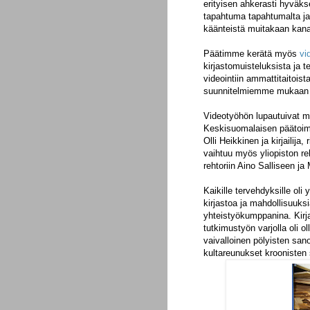
erityisen ahkerasti hyväk
tapahtuma tapahtumalta ja
käänteistä muitakaan kana
Päätimme kerätä myös
vi
kirjastomuisteluksista ja te
videointiin ammattitaitois
suunnitelmiemme mukaan t
Videotyöhön lupautuivat m
Keskisuomalaisen päätoimi
Olli Heikkinen ja kirjailija
vaihtuu myös yliopiston re
rehtoriin Aino Salliseen ja
Kaikille tervehdyksille oli 
kirjastoa ja mahdollisuuksi
yhteistyökumppanina. Kirjas
tutkimustyön varjolla oli 
vaivalloinen pölyisten san
kultareunukset kroonisten