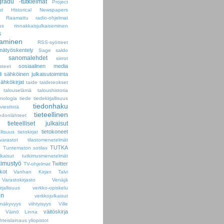
radu -tutkielmat
Project
st Historical Newspapers
Raamattu
radio-ohjelmat
us
rinnakkaisjulkaiseminen
s
taminen
RSS-syötteet
mätyöskentely
Sage
saldo
sanomalehdet
siirrot
sosiaalinen media
steet
i
sähköinen julkaisutoiminta
ähkökirjat
taide
taideteokset
talouselämä
taloushistoria
inologia
tiede
tiedekirjallisuus
tiedonhaku
viestintä
tieteellinen
iedonlähteet
tieteelliset julkaisut
tietokoneet
allisuus
tietokirjat
ovarastot
tilastomenetelmät
TUTKA
ö
Tuntematon sotilas
lkaisut
tutkimusmenetelmät
kimustyö
Twitter
TV-ohjelmat
ikot
Vanhan Kirjan Talvi
Varastokirjasto
Venäjä
allisuus
verkko-opiskelu
en
verkkojulkaisut
onäkyvyys
viihtyisyys
Ville
väitöskirja
Väinö Linna
hteislainaus
yliopistot