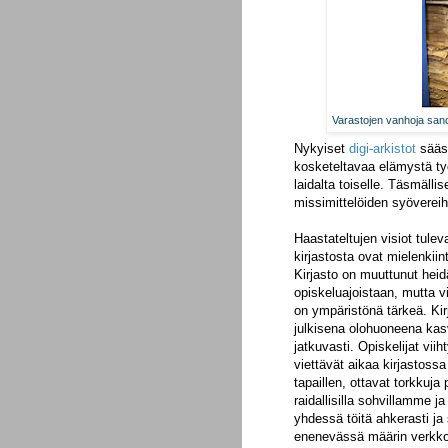
Varastojen vanhoja sano
Nykyiset
digi-arkistot
sääst
kosketeltavaa elämystä ty
laidalta toiselle. Täsmälli
missimittelöiden syövereihi
Haastateltujen visiot tule
kirjastosta ovat mielenkiint
Kirjasto on muuttunut hei
opiskeluajoistaan, mutta v
on ympäristönä tärkeä. Kirj
julkisena olohuoneena ka
jatkuvasti. Opiskelijat viih
viettävät aikaa kirjastossa
tapaillen, ottavat torkkuja
raidallisilla sohvillamme ja
yhdessä töitä ahkerasti ja 
enenevässä määrin verkkoo