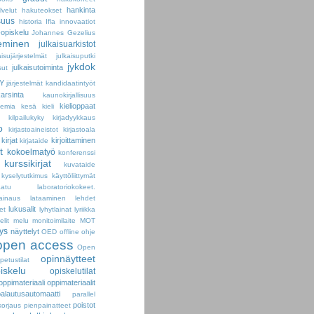
hankinta
velut
hakuteokset
suus
historia
Ifla
innovaatiot
-opiskelu
Johannes Gezelius
seminen
julkaisuarkistot
aisujärjestelmät
julkaisuputki
jykdok
julkaisutoiminta
sut
Y
järjestelmät
kandidaatintyöt
arsinta
kaunokirjallisuus
kielioppaat
kemia
kesä
kieli
kilpailukyky
kirjadyykkaus
o
kirjastoaineistot
kirjastoala
kirjat
kirjoittaminen
kirjataide
t
kokoelmatyö
konferenssi
kurssikirjat
kuvataide
kyselytutkimus
käyttöliittymät
aatu
laboratoriokokeet.
lainaus
lataaminen
lehdet
lukusalit
et
lyhytlainat
lyriikka
elit
melu
monitoimilaite
MOT
ys
näyttelyt
OED
offline
ohje
open access
Open
opinnäytteet
petustilat
iskelu
opiskelutilat
oppimateriaali
oppimateriaalit
palautusautomaatti
parallel
poistot
korjaus
pienpainatteet