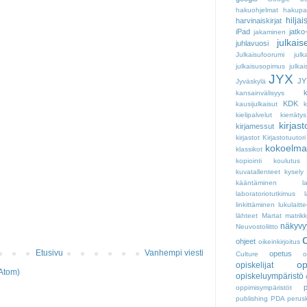
hakuohjelmat
hakupal
hiljai
harvinaiskirjat
iPad
jatko
jakaminen
julkai
juhlavuosi
Julkaisufoorumi
julk
julkaisusopimus
julkai
JYX
JY
Jyväskylä
k
kansainvälisyys
KDK
kausijulkaisut
kielipalvelut
kierrätys
kirjast
kirjamessut
kirjastot
Kirjastotuutori
kokoelma
klassikot
kopiointi
koulutus
kuvatallenteet
kysely
kääntäminen
l
laboratoriotutkimus
linkittäminen
lukulaitte
lähteet
Martat
matrikk
näkyvy
Neuvostoliitto
ohjeet
oikeinkirjoitus
Etusivu
Vanhempi viesti
opetus
Culture
o
op
opiskelijat
Atom)
opiskeluympäristö
oppimisympäristöt
publishing
PDA
perus