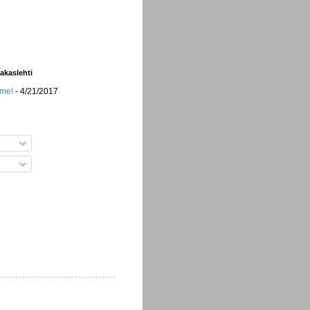
iakaslehti
mme!
- 4/21/2017