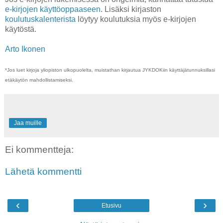
e-kirjojen käyttöoppaaseen
. Lisäksi kirjaston
koulutuskalenterista
löytyy koulutuksia myös e-kirjojen
käytöstä.
Arto Ikonen
*Jos luet kirjoja yliopiston ulkopuolelta, muistathan kirjautua JYKDOKiin käyttäjätunnuksillasi
etäkäytön mahdollistamiseksi.
Jaa muille
Ei kommentteja:
Lähetä kommentti
‹
›
Etusivu