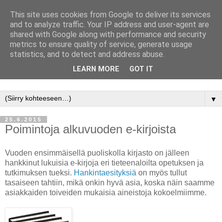
This site uses cookies from Google to deliver its services
and to analyze traffic. Your IP address and user-agent are
shared with Google along with performance and security
metrics to ensure quality of service, generate usage
statistics, and to detect and address abuse.
LEARN MORE
GOT IT
Jyväskylän yliopisto, Avoimen tiedon keskus, kirjasto
▼
25.6.2015
Poimintoja alkuvuoden e-kirjoista
Vuoden ensimmäisellä puoliskolla kirjasto on jälleen
hankkinut lukuisia e-kirjoja eri tieteenaloilta opetuksen ja
tutkimuksen tueksi.
Hankintaesityksiä
on myös tullut
tasaiseen tahtiin, mikä onkin hyvä asia, koska näin saamme
asiakkaiden toiveiden mukaisia aineistoja kokoelmiimme.