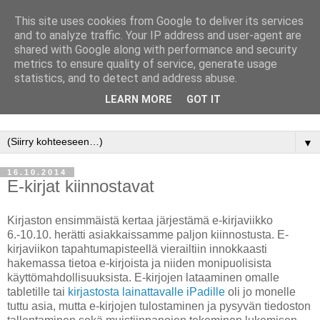
This site uses cookies from Google to deliver its services
and to analyze traffic. Your IP address and user-agent are
shared with Google along with performance and security
metrics to ensure quality of service, generate usage
statistics, and to detect and address abuse.
LEARN MORE
GOT IT
Jyväskylän yliopisto, Avoimen tiedon keskus, kirjasto
▼
16.10.2014
E-kirjat kiinnostavat
Kirjaston ensimmäistä kertaa järjestämä e-kirjaviikko
6.-10.10. herätti asiakkaissamme paljon kiinnostusta. E-
kirjaviikon tapahtumapisteellä vierailtiin innokkaasti
hakemassa tietoa e-kirjoista ja niiden monipuolisista
käyttömahdollisuuksista. E-kirjojen lataaminen omalle
tabletille tai
kirjastosta lainattavalle iPadille
oli jo monelle
tuttu asia, mutta e-kirjojen tulostaminen ja pysyvän tiedoston