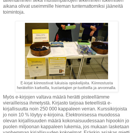
tallentaminen sekä muistiinpanojen tekeminen lukemisen
aikana olivat useimmille hieman tuntemattomiksi jääneitä
toimintoja.
E-kirjat kiinnostivat lukuisia opiskelijoita. Kiinnostusta
heräteltiin karkeilla, kustantajien pr-tuotteilla ja arvonnalla.
Myös e-kirjojen valtava määrä herätti pisteellämme
vierailleissa ihmetystä. Kirjasto tarjoaa tieteellistä e-
kirjallisuutta noin 250 000 kappaleen verran. Kurssikirjoista
jo noin 10 % löytyy e-kirjoina. Elektronisessa muodossa
olevan kirjallisuuden määrä kokonaisuudessaan hipookin jo
puolen miljoonan kappaleen lukemia, jos mukaan lasketaan
vanhemman kirjallisuuden kokoelmat. Eräskin asiakas mietti