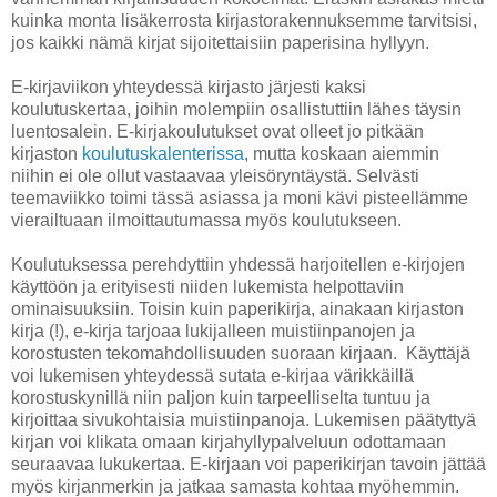
kuinka monta lisäkerrosta kirjastorakennuksemme tarvitsisi,
jos kaikki nämä kirjat sijoitettaisiin paperisina hyllyyn.
E-kirjaviikon yhteydessä kirjasto järjesti kaksi
koulutuskertaa, joihin molempiin osallistuttiin lähes täysin
luentosalein. E-kirjakoulutukset ovat olleet jo pitkään
kirjaston
koulutuskalenterissa
, mutta koskaan aiemmin
niihin ei ole ollut vastaavaa yleisöryntäystä. Selvästi
teemaviikko toimi tässä asiassa ja moni kävi pisteellämme
vierailtuaan ilmoittautumassa myös koulutukseen.
Koulutuksessa perehdyttiin yhdessä harjoitellen e-kirjojen
käyttöön ja erityisesti niiden lukemista helpottaviin
ominaisuuksiin. Toisin kuin paperikirja, ainakaan kirjaston
kirja (!), e-kirja tarjoaa lukijalleen muistiinpanojen ja
korostusten tekomahdollisuuden suoraan kirjaan. Käyttäjä
voi lukemisen yhteydessä sutata e-kirjaa värikkäillä
korostuskynillä niin paljon kuin tarpeelliselta tuntuu ja
kirjoittaa sivukohtaisia muistiinpanoja. Lukemisen päätyttyä
kirjan voi klikata omaan kirjahyllypalveluun odottamaan
seuraavaa lukukertaa. E-kirjaan voi paperikirjan tavoin jättää
myös kirjanmerkin ja jatkaa samasta kohtaa myöhemmin.