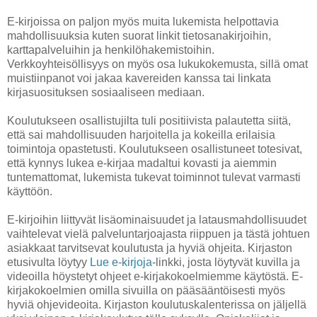
E-kirjoissa on paljon myös muita lukemista helpottavia
mahdollisuuksia kuten suorat linkit tietosanakirjoihin,
karttapalveluihin ja henkilöhakemistoihin.
Verkkoyhteisöllisyys on myös osa lukukokemusta, sillä omat
muistiinpanot voi jakaa kavereiden kanssa tai linkata
kirjasuosituksen sosiaaliseen mediaan.
Koulutukseen osallistujilta tuli positiivista palautetta siitä,
että sai mahdollisuuden harjoitella ja kokeilla erilaisia
toimintoja opastetusti. Koulutukseen osallistuneet totesivat,
että kynnys lukea e-kirjaa madaltui kovasti ja aiemmin
tuntemattomat, lukemista tukevat toiminnot tulevat varmasti
käyttöön.
E-kirjoihin liittyvät lisäominaisuudet ja latausmahdollisuudet
vaihtelevat vielä palveluntarjoajasta riippuen ja tästä johtuen
asiakkaat tarvitsevat koulutusta ja hyviä ohjeita. Kirjaston
etusivulta löytyy
Lue e-kirjoja
-linkki, josta löytyvät kuvilla ja
videoilla höystetyt ohjeet e-kirjakokoelmiemme käytöstä. E-
kirjakokoelmien omilla sivuilla on pääsääntöisesti myös
hyviä ohjevideoita. Kirjaston koulutuskalenterissa on jäljellä