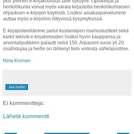
yksi yleinen e-kirjakoulutus tälle syksylle. Opiskelijat ja
henkilökunta voivat myös varata kirjastolta henkilökohtaisen
ohjauksen e-kirjojen käytöstä. Lisäksi asiakaspalvelumme
auttaa myös e-kirjoihin liittyvissä kysymyksissä.
E-kirjapisteellämme jaetut kustantajien mainostuotteet sekä
karkit tekivät e-kirjatietouden lisäksi hyvin kauppansa ja
arvontalipukkeen palautti reilut 150. Arpaonni suosi yli 20
osallistujaa ja heille on lähtenyt tieto voitosta sähköpostitse.
Nina Kivinen
Jaa muille
Ei kommentteja:
Lähetä kommentti