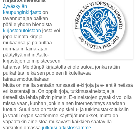
Kirjastot messuilla
Jyväskylän
kaupunginkirjasto
on
tavannut ajaa paikan
päälle yhden hienoista
kirjastoautoistaan
josta voi
jopa lainata kirjoja
mukaansa ja palauttaa
normaalin laina-ajan
päätyttyä mihin Aalto-
kirjastojen toimipisteeseen
tahansa. Meidänpä kirjastolla ei ole autoa, jonka rattiin
puikahtaa, eikä sen puoleen liikuteltavaa
lainausmoduuliakaan
Mutta on meillä sentään runsaasti e-kirjoja ja e-lehtiä netissä
eri kustantajilta. On oppikirjoja, tutkimusaineistoja ja
tieteellisiä lehtiä pilvin pimein. E-aineistojen pysäkki voi olla
missä vaan, kunhan jonkinlainen internetyhteys saadaan
luotua. Suuri osa on tosin opiskelu- ja tutkimustarkoituksiin
ja vaatii organisaatiomme käyttäjätunnukset, mutta on
vapaatakin aineistoa mukavasti kaikkien saatavilla –
varsinkin omassa
julkaisuarkistossamme
.