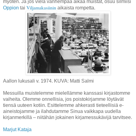
myöten. Ja jos vielä vanhempaa aikaa muistat, osuu silmiisi
Viljamakasiinin
Oppion
tai
aikaista rompetta.
Aallon lukusali v. 1974. KUVA: Matti Salmi
Messuilla muistelemme mielellämme kanssasi kirjastomme
vaiheita. Olemme onnellisia, jos poistokirjamme löytävät
tiensä uuteen kotiin. Esittelemme ahkerasti tieteellisiä e-
aineistojamme ja ilahdutamme Sinua vaikkapa uudella
kirjanmerkillä – niitähän jokainen kirjamessukävijä tarvitsee.
Marjut Kataja