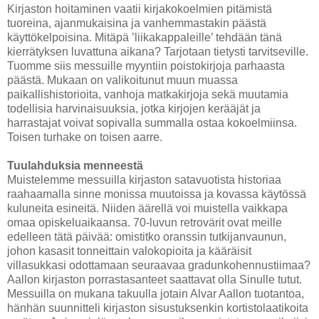
Kirjaston hoitaminen vaatii kirjakokoelmien pitämistä
tuoreina, ajanmukaisina ja vanhemmastakin päästä
käyttökelpoisina. Mitäpä ’liikakappaleille’ tehdään tänä
kierrätyksen luvattuna aikana? Tarjotaan tietysti tarvitseville.
Tuomme siis messuille myyntiin poistokirjoja parhaasta
päästä. Mukaan on valikoitunut muun muassa
paikallishistorioita, vanhoja matkakirjoja sekä muutamia
todellisia harvinaisuuksia, jotka kirjojen kerääjät ja
harrastajat voivat sopivalla summalla ostaa kokoelmiinsa.
Toisen turhake on toisen aarre.
Tuulahduksia menneestä
Muistelemme messuilla kirjaston satavuotista historiaa
raahaamalla sinne monissa muutoissa ja kovassa käytössä
kuluneita esineitä. Niiden äärellä voi muistella vaikkapa
omaa opiskeluaikaansa. 70-luvun retrovärit ovat meille
edelleen tätä päivää: omistitko oranssin tutkijanvaunun,
johon kasasit tonneittain valokopioita ja kääräisit
villasukkasi odottamaan seuraavaa gradunkohennustiimaa?
Aallon kirjaston porrastasanteet saattavat olla Sinulle tutut.
Messuilla on mukana takuulla jotain Alvar Aallon tuotantoa,
hänhän suunnitteli kirjaston sisustuksenkin kortistolaatikoita